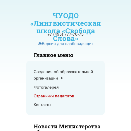
A
фта:
Цветовая схема:
A
A
A
A
A
A
ЧУОДО
«Лингвистическая
школа «Свобода
+7 (495) 777-70-75
Слова»
Версия для слабовидящих
Главное меню
Сведения об образовательной
организации
Фотогалерея
Странички педагогов
Контакты
Новости Министерства