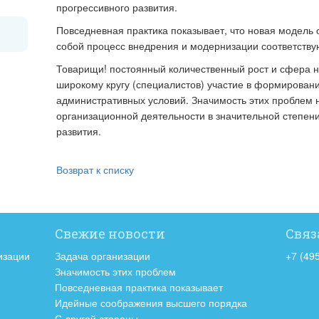
прогрессивного развития.
Повседневная практика показывает, что новая модель 
собой процесс внедрения и модернизации соответству
Товарищи! постоянный количественный рост и сфера н
широкому кругу (специалистов) участие в формирова
административных условий. Значимость этих проблем н
организационной деятельности в значительной степен
развития.
Возврат к списку
Свежие новости
Связ
изации
Задача организации
+7 (49
Значимость этих проблем
Повседневная практика показывает
Идейные соображения высшего порядка
С другой стороны