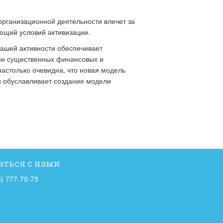
организационной деятельности влечет за
ющий условий активизации.
ашей активности обеспечивает
нии существенных финансовых и
астолько очевидна, что новая модель
и обуславливает создание модели
аться с нами
5) 777-70-75