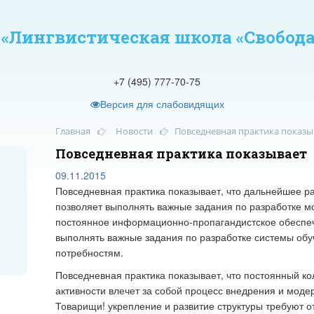
A
 шрифта:
Цветовая схема:
A
A
A
A
A
A
«Лингвистическая школа «Свобода
+7 (495) 777-70-75
Версия для слабовидящих
Главная
Новости
Повседневная практика показы
Повседневная практика показывает
09.11.2015
Повседневная практика показывает, что дальнейшее р
позволяет выполнять важные задания по разработке мо
постоянное информационно-пропагандистское обеспеч
выполнять важные задания по разработке системы обу
потребностям.
Повседневная практика показывает, что постоянный к
активности влечет за собой процесс внедрения и моде
Товарищи! укрепление и развитие структуры требуют о